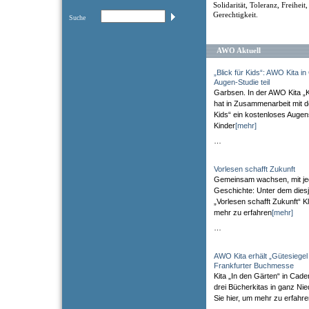
Solidarität, Toleranz, Freiheit
Gerechtigkeit.
Suche
AWO Aktuell
„Blick für Kids“: AWO Kita 
Augen-Studie teil
Garbsen. In der AWO Kita „
hat in Zusammenarbeit mit der
Kids“ ein kostenloses Augen
Kinder
[mehr]
…
Vorlesen schafft Zukunft
Gemeinsam wachsen, mit je
Geschichte: Unter dem diesj
„Vorlesen schafft Zukunft“ Kl
mehr zu erfahren
[mehr]
…
AWO Kita erhält „Gütesiegel
Frankfurter Buchmesse
Kita „In den Gärten“ in Cade
drei Bücherkitas in ganz Ni
Sie hier, um mehr zu erfahr