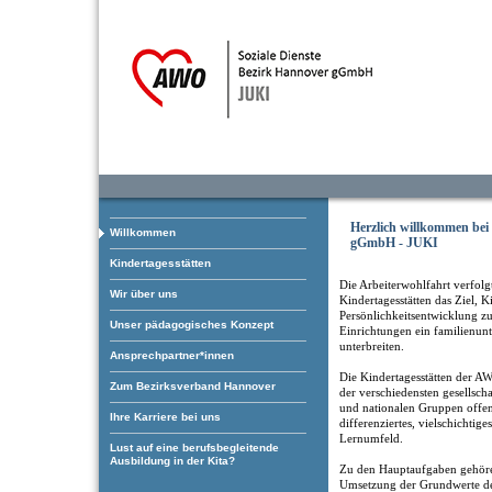
Herzlich willkommen be
Willkommen
gGmbH - JUKI
Kindertagesstätten
Die Arbeiterwohlfahrt verfolgt
Wir über uns
Kindertagesstätten das Ziel, K
Persönlichkeitsentwicklung zu
Unser pädagogisches Konzept
Einrichtungen ein familienun
unterbreiten.
Ansprechpartner*innen
Die Kindertagesstätten der AW
Zum Bezirksverband Hannover
der verschiedensten gesellscha
und nationalen Gruppen offen.
Ihre Karriere bei uns
differenziertes, vielschichtige
Lernumfeld.
Lust auf eine berufsbegleitende
Ausbildung in der Kita?
Zu den Hauptaufgaben gehöre
Umsetzung der Grundwerte de